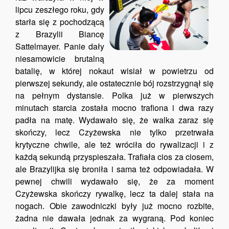
lipcu zeszłego roku, gdy
starła się z pochodzącą
z Brazylii Biancę
Sattelmayer. Panie dały
niesamowicie brutalną
batalię, w której nokaut wisiał w powietrzu od
pierwszej sekundy, ale ostatecznie bój rozstrzygnął się
na pełnym dystansie. Polka już w pierwszych
minutach starcia została mocno trafiona i dwa razy
padła na matę. Wydawało się, że walka zaraz się
skończy, lecz Czyżewska nie tylko przetrwała
krytyczne chwile, ale też wróciła do rywalizacji i z
każdą sekundą przyspieszała. Trafiała cios za ciosem,
ale Brazylijka się broniła i sama też odpowiadała. W
pewnej chwili wydawało się, że za moment
Czyżewska skończy rywalkę, lecz ta dalej stała na
nogach. Obie zawodniczki były już mocno rozbite,
żadna nie dawała jednak za wygraną. Pod koniec