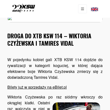
AKTUALNOŚCI
|
NEWS
DROGA DO XTB KSW 114 – WIKTORIA
CZYŻEWSKA I TAMIRES VIDAL
W pojedynku kobiet gali XTB KSW 114 dojdzie do
rywalizacji w kategorii koguciej, w której dająca
efektowne boje Wiktoria Czyżewska zmierzy się z
doświadczoną Tamires Vidal.
Bilety już w sprzedaży na eBilet.pl
Wiktoria Czyżewska po raz siódmy wkroczy do
okrągłej klatki.
Ostatni
raz walczyła w niej w