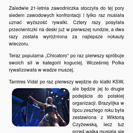
Zaledwie 21-letnia zawodniczka stoczyła do tej pory
siedem zawodowych konfrontacji i tylko raz musiała
uznać wyższość rywalki. Cztery razy posyłała
przeciwniczki na deski już w pierwszej rundzie, a dwa
razy została wyróżniona za najlepsze nokauty
wieczoru.
Teraz popularna „Chicatoro” po raz pierwszy spróbuje
swoich sił w kategorii koguciej. Wcześniej Polka
rywalizowała w wadze muszej.
Tamires Vidal po raz pierwszy wejdzie do klatki KSW,
ale będzie jej to drugie
podejście do polskiej
organizacji. Brazylijka w
lipcu zeszłego roku była
zestawiona z Wiktorią
Czyżewską, lecz tuż
przed walką musiała się