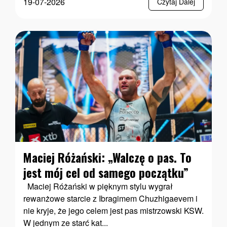
19-07-2026
Czytaj Dalej
Maciej Różański: „Walczę o pas. To
jest mój cel od samego początku”
Maciej Różański w pięknym stylu wygrał
rewanżowe starcie z Ibragimem Chuzhigaevem i
nie kryje, że jego celem jest pas mistrzowski KSW.
W jednym ze starć kat...