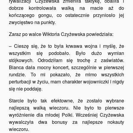
rywalizacji Czyżewska zmieniła taktykę, obaliła i
dobrze kontrolowała walką na macie aż do
kończącego gongu, co ostatecznie przyniosło jej
zwycięstwo na punkty.
Zaraz po walce Wiktoria Czyżewska powiedziała:
– Cieszę się, że to była krwawa wojna i myślę, że
wszystkim się podobało. Było dużo wymian
stójkowych. Odrodziłam się trochę z zaświatów.
Bianca dała mocny koncert, szczególnie w pierwszej
rundzie. To mi pokazało, że mimo wszystkich
perturbacji w życiu, mam charakter wojowniczki i nigdy
się nie poddaję.
Starcie było tak efektowne, że zostało wybrane
najlepszą walką wieczoru. Nie było to pierwsze
wyróżnienie dla młodej Polki. Wcześniej Czyżewska
wywalczyła dwa bonusy za najlepsze nokauty
wieczoru.