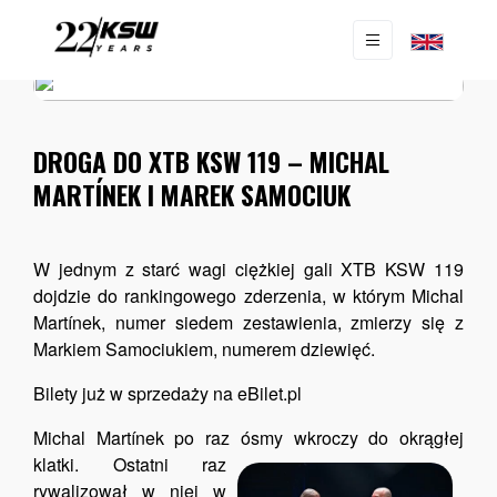
AKTUALNOŚCI
|
NEWS
DROGA DO XTB KSW 119 – MICHAL
MARTÍNEK I MAREK SAMOCIUK
W jednym z starć wagi ciężkiej gali XTB KSW 119
dojdzie do rankingowego zderzenia, w którym Michal
Martínek, numer siedem zestawienia, zmierzy się z
Markiem Samociukiem, numerem dziewięć.
Bilety już w sprzedaży na eBilet.pl
Michal Martínek po raz ósmy wkroczy do okrągłej
klatki.
Ostatni raz
rywalizował w niej w