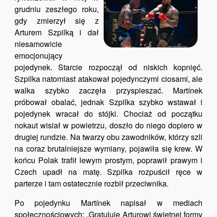
grudniu zeszłego roku,
gdy zmierzył się z
Arturem Szpilką i dał
niesamowicie
emocjonujący
pojedynek. Starcie rozpoczął od niskich kopnięć.
Szpilka natomiast atakował pojedynczymi ciosami, ale
walka szybko zaczęła przyspieszać. Martínek
próbował obalać, jednak Szpilka szybko wstawał i
pojedynek wracał do stójki. Chociaż od początku
nokaut wisiał w powietrzu, doszło do niego dopiero w
drugiej rundzie. Na twarzy obu zawodników, którzy szli
na coraz brutalniejsze wymiany, pojawiła się krew. W
końcu Polak trafił lewym prostym, poprawił prawym i
Czech upadł na matę. Szpilka rozpuścił ręce w
parterze i tam ostatecznie rozbił przeciwnika.
Po pojedynku Martínek napisał w mediach
społecznościowych: „Gratuluję Arturowi świetnej formy