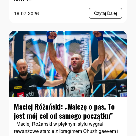
19-07-2026
Czytaj Dalej
Maciej Różański: „Walczę o pas. To
jest mój cel od samego początku”
Maciej Różański w pięknym stylu wygrał
rewanżowe starcie z Ibragimem Chuzhigaevem i