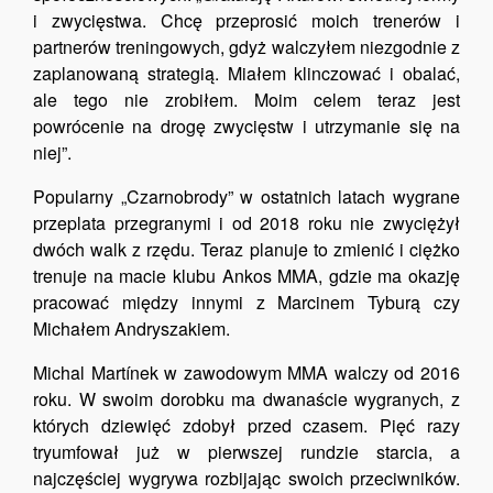
i zwycięstwa. Chcę przeprosić moich trenerów i
partnerów treningowych, gdyż walczyłem niezgodnie z
zaplanowaną strategią. Miałem klinczować i obalać,
ale tego nie zrobiłem. Moim celem teraz jest
powrócenie na drogę zwycięstw i utrzymanie się na
niej”.
Popularny „Czarnobrody” w ostatnich latach wygrane
przeplata przegranymi i od 2018 roku nie zwyciężył
dwóch walk z rzędu. Teraz planuje to zmienić i ciężko
trenuje na macie klubu Ankos MMA, gdzie ma okazję
pracować między innymi z Marcinem Tyburą czy
Michałem Andryszakiem.
Michal Martínek w zawodowym MMA walczy od 2016
roku. W swoim dorobku ma dwanaście wygranych, z
których dziewięć zdobył przed czasem. Pięć razy
tryumfował już w pierwszej rundzie starcia, a
najczęściej wygrywa rozbijając swoich przeciwników.