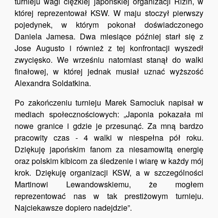
turnieju wagi ciężkiej japońskiej organizacji Rizin, w
której reprezentował KSW. W maju stoczył pierwszy
pojedynek, w którym pokonał doświadczonego
Daniela Jamesa. Dwa miesiące później starł się z
Jose Augusto i również z tej konfrontacji wyszedł
zwycięsko. We wrześniu natomiast stanął do walki
finałowej, w której jednak musiał uznać wyższość
Alexandra Soldatkina.
Po zakończeniu turnieju Marek Samociuk napisał w
mediach społecznościowych: „Japonia pokazała mi
nowe granice i gdzie je przesunąć. Za mną bardzo
pracowity czas - 4 walki w niespełna pół roku.
Dziękuję japońskim fanom za niesamowitą energię
oraz polskim kibicom za śledzenie i wiarę w każdy mój
krok. Dziękuję organizacji KSW, a w szczególności
Martinowi Lewandowskiemu, że mogłem
reprezentować nas w tak prestiżowym turnieju.
Najciekawsze dopiero nadejdzie”.