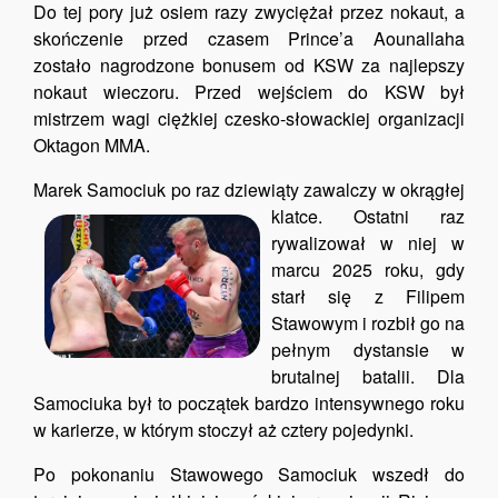
Do tej pory już osiem razy zwyciężał przez nokaut, a
skończenie przed czasem Prince’a Aounallaha
zostało nagrodzone bonusem od KSW za najlepszy
nokaut wieczoru. Przed wejściem do KSW był
mistrzem wagi ciężkiej czesko-słowackiej organizacji
Oktagon MMA.
Marek Samociuk po raz dziewiąty zawalczy w okrągłej
klatce.
Ostatni raz
rywalizował w niej w
marcu 2025 roku, gdy
starł się z Filipem
Stawowym i rozbił go na
pełnym dystansie w
brutalnej batalii. Dla
Samociuka był to początek bardzo intensywnego roku
w karierze, w którym stoczył aż cztery pojedynki.
Po pokonaniu Stawowego Samociuk wszedł do