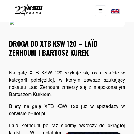
AKTUALNOŚCI
|
NEWS
DROGA DO XTB KSW 120 – LAÏD
ZERHOUNI I BARTOSZ KUREK
Na galę XTB KSW 120 szykuje się ostre starcie w
kategorii półciężkiej, w którym zawsze szukający
nokautu Laïd Zerhouni zmierzy się z niepokonanym
Bartoszem Kurkiem.
Bilety na galę XTB KSW 120 już w sprzedaży w
serwisie eBilet.pl.
Laïd Zerhouni po raz siódmy wkroczy do okrągłej
klatki.
W ostatnim