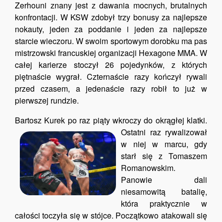
Zerhouni znany jest z dawania mocnych, brutalnych
konfrontacji. W KSW zdobył trzy bonusy za najlepsze
nokauty, jeden za poddanie i jeden za najlepsze
starcie wieczoru. W swoim sportowym dorobku ma pas
mistrzowski francuskiej organizacji Hexagone MMA. W
całej karierze stoczył 26 pojedynków, z których
piętnaście wygrał. Czternaście razy kończył rywali
przed czasem, a jedenaście razy robił to już w
pierwszej rundzie.
Bartosz Kurek po raz piąty wkroczy do okrągłej klatki.
Ostatni raz rywalizował
w niej w marcu, gdy
starł się z Tomaszem
Romanowskim.
Panowie dali
niesamowitą batalię,
która praktycznie w
całości toczyła się w stójce. Początkowo atakowali się