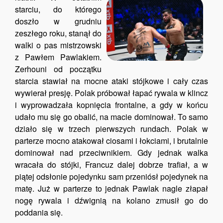
starciu, do którego
doszło w grudniu
zeszłego roku, stanął do
walki o pas mistrzowski
z Pawłem Pawlakiem.
Zerhouni od początku
starcia stawiał na mocne ataki stójkowe i cały czas
wywierał presję. Polak próbował łapać rywala w klincz
i wyprowadzała kopnięcia frontalne, a gdy w końcu
udało mu się go obalić, na macie dominował. To samo
działo się w trzech pierwszych rundach. Polak w
parterze mocno atakował ciosami i łokciami, i brutalnie
dominował nad przeciwnikiem. Gdy jednak walka
wracała do stójki, Francuz dalej dobrze trafiał, a w
piątej odsłonie pojedynku sam przeniósł pojedynek na
matę. Już w parterze to jednak Pawlak nagle złapał
nogę rywala i dźwignią na kolano zmusił go do
poddania się.