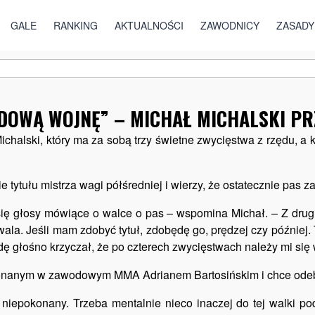
AKTUALNOŚCI
|
NEWS
GALE
RANKING
AKTUALNOŚCI
ZAWODNICY
ZASADY
DOWĄ WOJNĘ” – MICHAŁ MICHALSKI PR
ichalski, który ma za sobą trzy świetne zwycięstwa z rzędu, a
e tytułu mistrza wagi półśredniej i wierzy, że ostatecznie pas z
się głosy mówiące o walce o pas – wspomina Michał. – Z drugi
. Jeśli mam zdobyć tytuł, zdobędę go, prędzej czy później. To 
ędę głośno krzyczał, że po czterech zwycięstwach należy mi się
okonanym w zawodowym MMA Adrianem Bartosińskim i chce odeb
i niepokonany. Trzeba mentalnie nieco inaczej do tej walki p