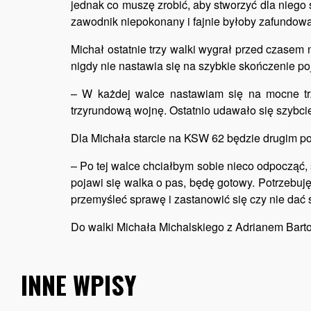
jednak co muszę zrobić, aby stworzyć dla niego 
zawodnik niepokonany i fajnie byłoby zafundow
Michał ostatnie trzy walki wygrał przed czasem 
nigdy nie nastawia się na szybkie skończenie p
– W każdej walce nastawiam się na mocne trz
trzyrundową wojnę. Ostatnio udawało się szybciej
Dla Michała starcie na KSW 62 będzie drugim p
– Po tej walce chciałbym sobie nieco odpocząć, s
pojawi się walka o pas, będę gotowy. Potrzebuję
przemyśleć sprawę i zastanowić się czy nie dać
Do walki Michała Michalskiego z Adrianem Barto
INNE WPISY