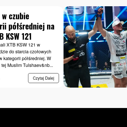
 w czubie
ii półśredniej na
TB KSW 121
ali XTB KSW 121 w
dzie do starcia czołowych
 kategorii półśredniej. W
i tej Muslim Tulshaev&nb...
6
Czytaj Dalej