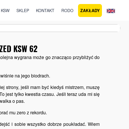
 KSW
SKLEP
KONTAKT
RODO
ZAKŁADY
ZED KSW 62
 kolejna wygrana może go znacząco przybliżyć do
awiśnie na jego biodrach.
ej strony, jeśli mam być kiedyś mistrzem, muszę
jest tylko kwestia czasu. Jeśli teraz uda mi się
 walka o pas.
rać mu zero z rekordu.
odejść i sobie wszystko dobrze poukładać. Wiem