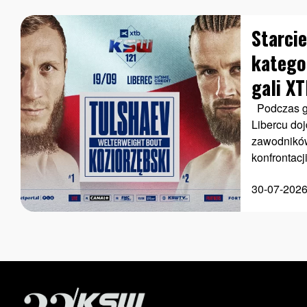
Starcie
kategor
gali X
Podczas g
Libercu doj
zawodników
konfrontacj
30-07-202