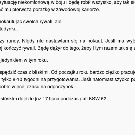
sytuację niekomfortową w boju i będę robił wszystko, aby tak si
ać mu pierwszą porażkę w zawodowej karierze.
nokautując swoich rywali, ale
ojedynku.
y rundy. Nigdy nie nastawiam się na nokaut. Jeśli ma wyjś
 kończyć rywali. Będę dążył do tego, żeby i tym razem tak się s
ojedynkiem w tym roku.
pędzić czas z bliskimi. Od początku roku bardzo ciężko pracuję
 tylko 8-10 tygodni na przygotowania. Jeśli natomiast szybko 
 sobie więcej czasu na odpoczynek.
sińskim dojdzie już 17 lipca podczas gali KSW 62.