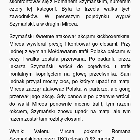
skonfrontował się z Romanem Szymańskim, numerem
cztery tej kategorii. Była to trzecia walka tych
zawodników. W pierwszym pojedynku wygrał
Szymański, a w drugim Mircea.
Szymański świetnie atakował akcjami kickboxerskimi.
Mircea wywierał presję i kontrował go ciosami. Przy
jednej z wymian Mołdawianin trafił Polaka palcami w
oczy i walka została przerwana. Po badaniu przez
lekarza Szymański wrócił do pojedynku i trafił
frontalnym kopnięciem na głowę przeciwnika. Sam
jednak przyjął mocny cios, po którym upadł na matę.
Mircea zaczął atakować Polaka w parterze, ale gong
przerwał jego akcję. Gdy panowie po przerwie wrócili
do walki Mircea ponownie mocno trafił, tym razem
łokciem, Szymański znowu upadł na matę, ale tym
razem został tam rozbity ciosami.
Wynik: Valeriu Mircea pokonał Romana
Szymańskiego przez TKO (ciosy), 0:52, runda 2