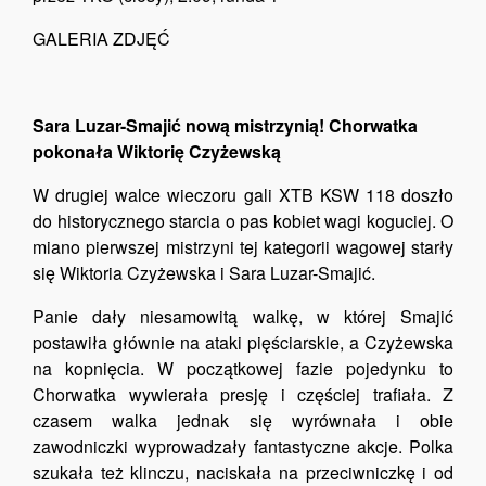
GALERIA ZDJĘĆ
Sara Luzar-Smajić nową mistrzynią! Chorwatka
pokonała Wiktorię Czyżewską
W drugiej walce wieczoru gali XTB KSW 118 doszło
do historycznego starcia o pas kobiet wagi koguciej. O
miano pierwszej mistrzyni tej kategorii wagowej starły
się Wiktoria Czyżewska i Sara Luzar-Smajić.
Panie dały niesamowitą walkę, w której Smajić
postawiła głównie na ataki pięściarskie, a Czyżewska
na kopnięcia. W początkowej fazie pojedynku to
Chorwatka wywierała presję i częściej trafiała. Z
czasem walka jednak się wyrównała i obie
zawodniczki wyprowadzały fantastyczne akcje. Polka
szukała też klinczu, naciskała na przeciwniczkę i od