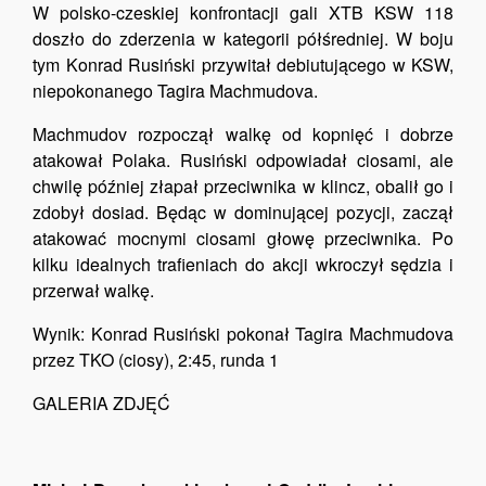
W polsko-czeskiej konfrontacji gali XTB KSW 118
doszło do zderzenia w kategorii półśredniej.
W boju
tym Konrad Rusiński przywitał debiutującego w KSW,
niepokonanego Tagira Machmudova.
Machmudov rozpoczął walkę od kopnięć i dobrze
atakował Polaka. Rusiński odpowiadał ciosami, ale
chwilę później złapał przeciwnika w klincz, obalił go i
zdobył dosiad. Będąc w dominującej pozycji, zaczął
atakować mocnymi ciosami głowę przeciwnika. Po
kilku idealnych trafieniach do akcji wkroczył sędzia i
przerwał walkę.
Wynik: Konrad Rusiński pokonał Tagira Machmudova
przez TKO (ciosy), 2:45, runda 1
GALERIA ZDJĘĆ