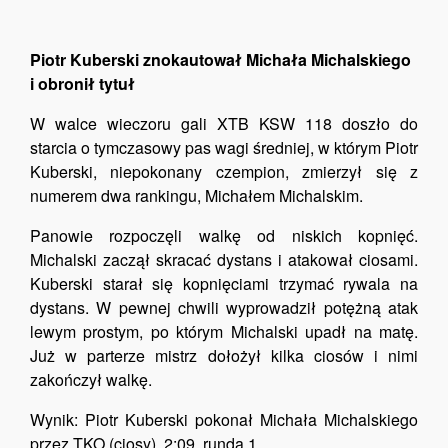
Piotr Kuberski znokautował Michała Michalskiego
i obronił tytuł
W walce wieczoru gali XTB KSW 118 doszło do
starcia o tymczasowy pas wagi średniej, w którym Piotr
Kuberski, niepokonany czempion, zmierzył się z
numerem dwa rankingu, Michałem Michalskim.
Panowie rozpoczęli walkę od niskich kopnięć.
Michalski zaczął skracać dystans i atakował ciosami.
Kuberski starał się kopnięciami trzymać rywala na
dystans. W pewnej chwili wyprowadził potężną atak
lewym prostym, po którym Michalski upadł na matę.
Już w parterze mistrz dołożył kilka ciosów i nimi
zakończył walkę.
Wynik: Piotr Kuberski pokonał Michała Michalskiego
przez TKO (ciosy), 2:09, runda 1