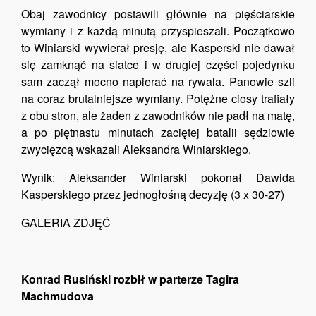
Obaj zawodnicy postawili głównie na pięściarskie
wymiany i z każdą minutą przyspieszali. Początkowo
to Winiarski wywierał presję, ale Kasperski nie dawał
się zamknąć na siatce i w drugiej części pojedynku
sam zaczął mocno napierać na rywala. Panowie szli
na coraz brutalniejsze wymiany. Potężne ciosy trafiały
z obu stron, ale żaden z zawodników nie padł na matę,
a po piętnastu minutach zaciętej batalii sędziowie
zwycięzcą wskazali Aleksandra Winiarskiego.
Wynik: Aleksander Winiarski pokonał Dawida
Kasperskiego przez jednogłośną decyzję (3 x 30-27)
GALERIA ZDJĘĆ
Konrad Rusiński rozbił w parterze Tagira
Machmudova