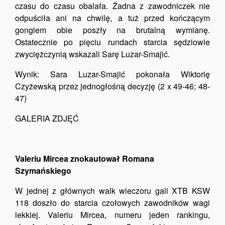
czasu do czasu obalała. Żadna z zawodniczek nie
odpuściła ani na chwilę, a tuż przed kończącym
gongiem obie poszły na brutalną wymianę.
Ostatecznie po pięciu rundach starcia sędziowie
zwyciężczynią wskazali Sarę Luzar-Smajić.
Wynik: Sara Luzar-Smajić pokonała Wiktorię
Czyżewską przez jednogłośną decyzję (2 x 49-46; 48-
47)
GALERIA ZDJĘĆ
Valeriu Mircea znokautował Romana
Szymańskiego
W jednej z głównych walk wieczoru gali XTB KSW
118 doszło do starcia czołowych zawodników wagi
lekkiej. Valeriu Mircea, numeru jeden rankingu,