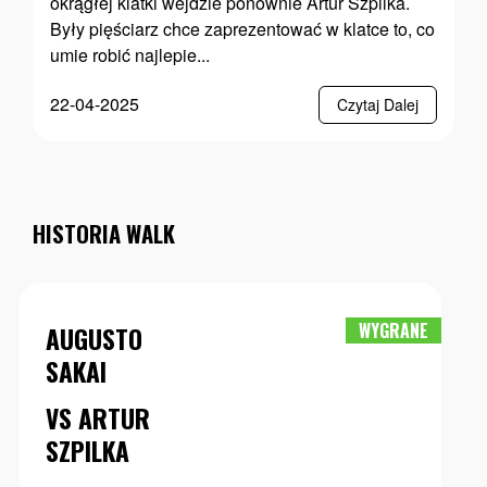
okrągłej klatki wejdzie ponownie Artur Szpilka.
Były pięściarz chce zaprezentować w klatce to, co
umie robić najlepie...
22-04-2025
Czytaj Dalej
HISTORIA WALK
WYGRANE
AUGUSTO
SAKAI
VS ARTUR
SZPILKA