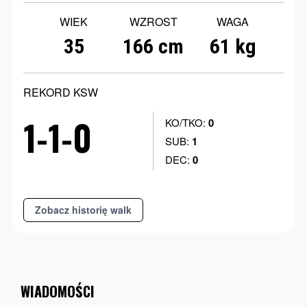
WIEK
WZROST
WAGA
35
166 cm
61 kg
REKORD KSW
1-1-0
KO/TKO:
0
SUB:
1
DEC:
0
Zobacz historię walk
WIADOMOŚCI