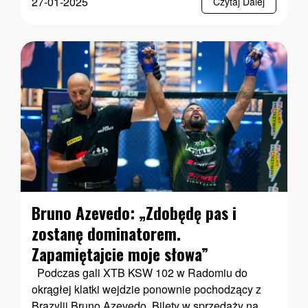
27-01-2025
Czytaj Dalej
Bruno Azevedo: „Zdobędę pas i
zostanę dominatorem.
Zapamiętajcie moje słowa”
Podczas gali XTB KSW 102 w Radomiu do
okrągłej klatki wejdzie ponownie pochodzący z
Brazylii Bruno Azevedo. Bilety w sprzedaży na