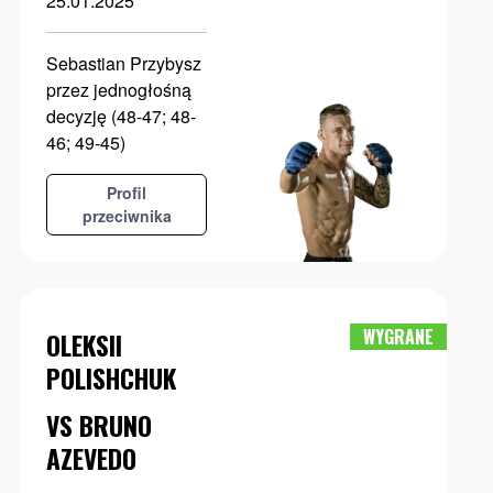
25.01.2025
Sebastian Przybysz
przez jednogłośną
decyzję (48-47; 48-
46; 49-45)
Profil
przeciwnika
WYGRANE
OLEKSII
POLISHCHUK
VS BRUNO
AZEVEDO