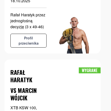
18.10.2025
Rafał Haratyk przez
jednogłośną
decyzję (3 x 49-46)
Profil
przeciwnika
WYGRANE
RAFAŁ
HARATYK
VS MARCIN
WÓJCIK
XTB KSW 100,