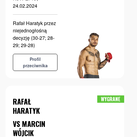
24.02.2024
Rafał Haratyk przez
niejednogłośną
decyzję (30-27; 28-
29; 29-28)
Profil
przeciwnika
WYGRANE
RAFAŁ
HARATYK
VS MARCIN
WÓJCIK