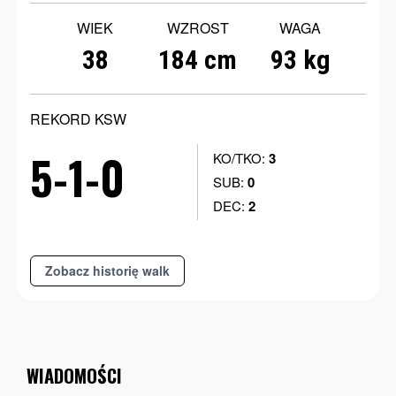
WIEK
WZROST
WAGA
38
184 cm
93 kg
REKORD KSW
5-1-0
KO/TKO:
3
SUB:
0
DEC:
2
Zobacz historię walk
WIADOMOŚCI