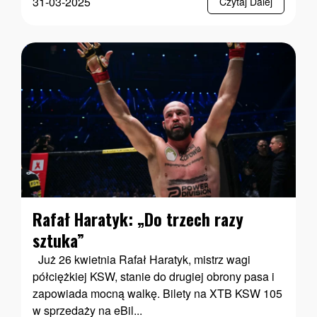
31-03-2025
Czytaj Dalej
Rafał Haratyk: „Do trzech razy
sztuka”
Już 26 kwietnia Rafał Haratyk, mistrz wagi
półciężkiej KSW, stanie do drugiej obrony pasa i
zapowiada mocną walkę. Bilety na XTB KSW 105
w sprzedaży na eBil...