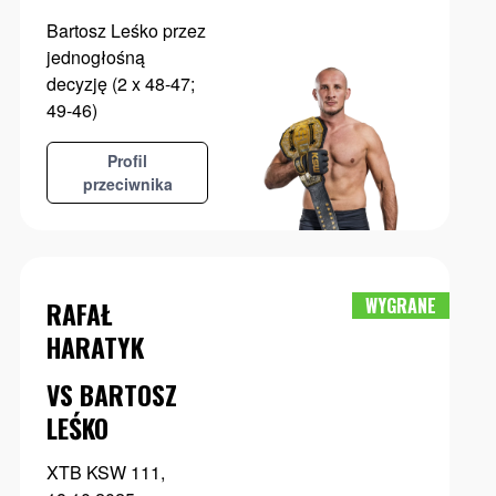
Bartosz Leśko przez
jednogłośną
decyzję (2 x 48-47;
49-46)
Profil
przeciwnika
WYGRANE
RAFAŁ
HARATYK
VS BARTOSZ
LEŚKO
XTB KSW 111,