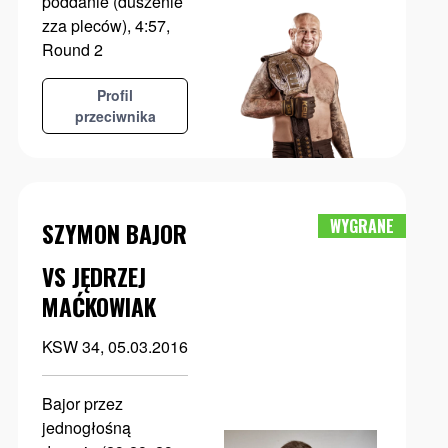
poddanie (duszenie
zza pleców), 4:57,
Round 2
Profil
przeciwnika
WYGRANE
SZYMON BAJOR
VS JĘDRZEJ
MAĆKOWIAK
KSW 34, 05.03.2016
Bajor przez
jednogłośną