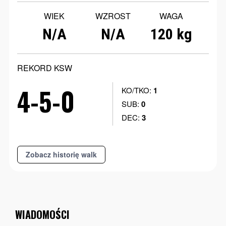
WIEK
WZROST
WAGA
N/A
N/A
120 kg
REKORD KSW
4-5-0
KO/TKO:
1
SUB:
0
DEC:
3
Zobacz historię walk
WIADOMOŚCI