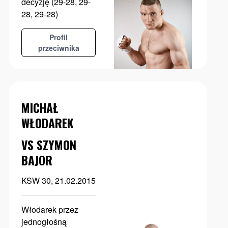
decyzję (29-28, 29-
28, 29-28)
Profil
przeciwnika
MICHAŁ
WŁODAREK
VS SZYMON
BAJOR
KSW 30, 21.02.2015
Włodarek przez
jednogłośną