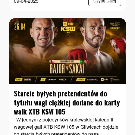
09-04-2025
Czytaj Dalej
Starcie byłych pretendentów do
tytułu wagi ciężkiej dodane do karty
walk XTB KSW 105
W jednym z pojedynków królewskiej kategorii
wagowej gali XTB KSW 105 w Gliwicach dojdzie
do starcia byłych pretendentów do pasa. ...