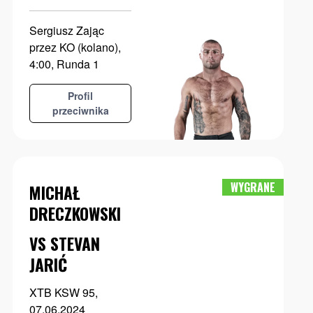
Sergiusz Zając
przez KO (kolano),
4:00, Runda 1
Profil
przeciwnika
WYGRANE
MICHAŁ
DRECZKOWSKI
VS STEVAN
JARIĆ
XTB KSW 95,
07.06.2024