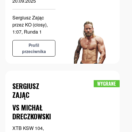
20.09.2025
Sergiusz Zając
przez KO (ciosy),
1:07, Runda 1
Profil
przeciwnika
WYGRANE
SERGIUSZ
ZAJĄC
VS MICHAŁ
DRECZKOWSKI
XTB KSW 104,