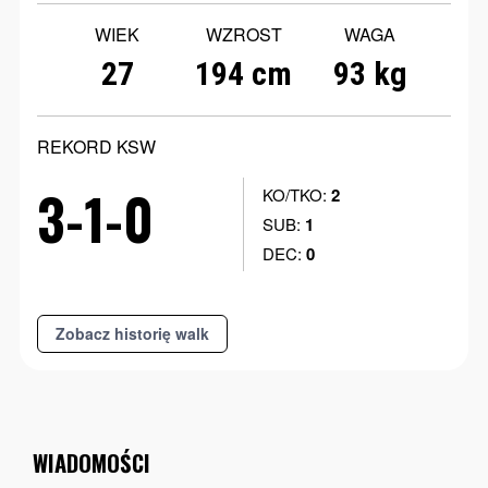
WIEK
WZROST
WAGA
27
194 cm
93 kg
REKORD KSW
3-1-0
KO/TKO:
2
SUB:
1
DEC:
0
Zobacz historię walk
WIADOMOŚCI